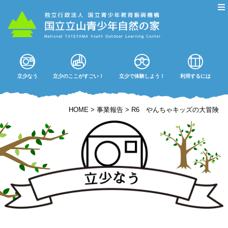
立少なう
立少のここがすごい！
立少で体験しよう！
利用するには
HOME
>
事業報告
>
R6 やんちゃキッズの大冒険