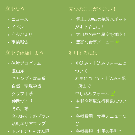
立少なう
立少のここがすごい！
ニュース
雲上3,000mの絶景スポット
イベント
がすぐそこに！
立少だより
大自然の中で星空を満喫！
事業報告
豊富な食事メニュー
立少で体験しよう
利用するには
体験プログラム
申込み・申込みフォームに
登山系
ついて
キャンプ・炊事系
利用について・申込み～退
自然・環境学習
所まで
クラフト系
申し込みフォーム
仲間づくり
令和９年度先行募集につい
冬の活動
て
立少おすすめプラン
各種費用・食事メニューな
活動エリアマップ
ど
トントンたんけん隊
各種書類・利用の手引き