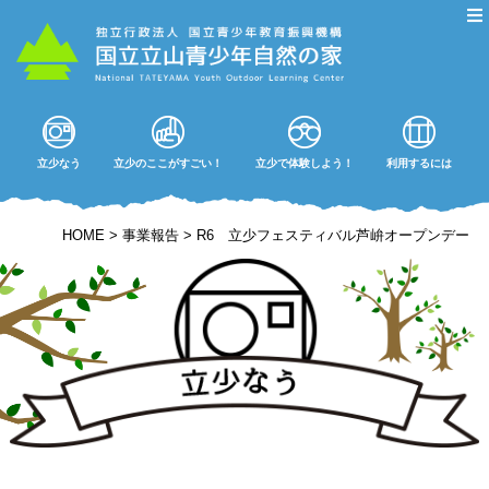
立少なう
立少のここがすごい！
立少で体験しよう！
利用するには
HOME
>
事業報告
>
R6 立少フェスティバル芦峅オープンデー