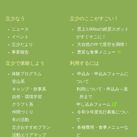
立少なう
立少のここがすごい！
ニュース
雲上3,000mの絶景スポット
イベント
がすぐそこに！
立少だより
大自然の中で星空を満喫！
事業報告
豊富な食事メニュー
立少で体験しよう
利用するには
体験プログラム
申込み・申込みフォームに
登山系
ついて
キャンプ・炊事系
利用について・申込み～退
自然・環境学習
所まで
クラフト系
申し込みフォーム
仲間づくり
令和９年度先行募集につい
冬の活動
て
立少おすすめプラン
各種費用・食事メニューな
活動エリアマップ
ど