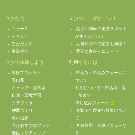
立少なう
立少のここがすごい！
ニュース
雲上3,000mの絶景スポット
イベント
がすぐそこに！
立少だより
大自然の中で星空を満喫！
事業報告
豊富な食事メニュー
立少で体験しよう
利用するには
体験プログラム
申込み・申込みフォームに
登山系
ついて
キャンプ・炊事系
利用について・申込み～退
自然・環境学習
所まで
クラフト系
申し込みフォーム
仲間づくり
令和９年度先行募集につい
冬の活動
て
立少おすすめプラン
各種費用・食事メニューな
活動エリアマップ
ど