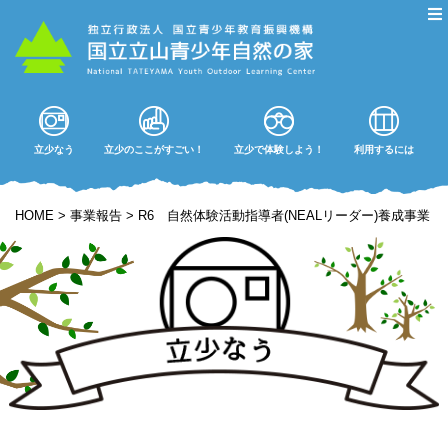
立少なう
立少のここがすごい！
立少で体験しよう！
利用するには
HOME
>
事業報告
>
R6 自然体験活動指導者(NEALリーダー)養成事業