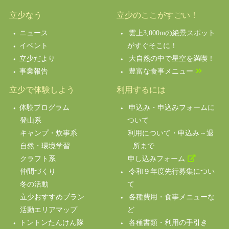
立少なう
立少のここがすごい！
ニュース
雲上3,000mの絶景スポット
イベント
がすぐそこに！
立少だより
大自然の中で星空を満喫！
事業報告
豊富な食事メニュー
立少で体験しよう
利用するには
体験プログラム
申込み・申込みフォームに
登山系
ついて
キャンプ・炊事系
利用について・申込み～退
自然・環境学習
所まで
クラフト系
申し込みフォーム
仲間づくり
令和９年度先行募集につい
冬の活動
て
立少おすすめプラン
各種費用・食事メニューな
活動エリアマップ
ど
トントンたんけん隊
各種書類・利用の手引き