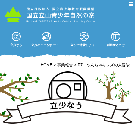
立少なう
立少のここがすごい！
立少で体験しよう！
利用するには
HOME
>
事業報告
>
R7 やんちゃキッズの大冒険