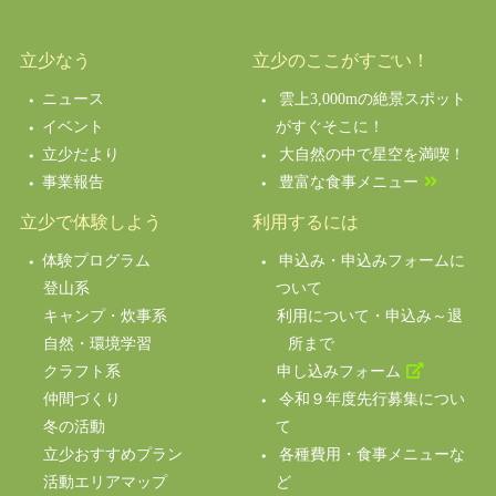
立少なう
立少のここがすごい！
ニュース
雲上3,000mの絶景スポット
イベント
がすぐそこに！
立少だより
大自然の中で星空を満喫！
事業報告
豊富な食事メニュー
立少で体験しよう
利用するには
体験プログラム
申込み・申込みフォームに
登山系
ついて
キャンプ・炊事系
利用について・申込み～退
自然・環境学習
所まで
クラフト系
申し込みフォーム
仲間づくり
令和９年度先行募集につい
冬の活動
て
立少おすすめプラン
各種費用・食事メニューな
活動エリアマップ
ど