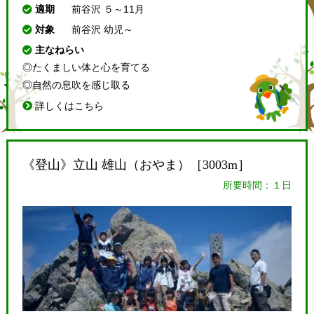
適期
前谷沢 ５～11月
対象
前谷沢 幼児～
主なねらい
◎たくましい体と心を育てる
◎自然の息吹を感じ取る
詳しくはこちら
《登山》立山 雄山（おやま）［3003m］
所要時間：１日