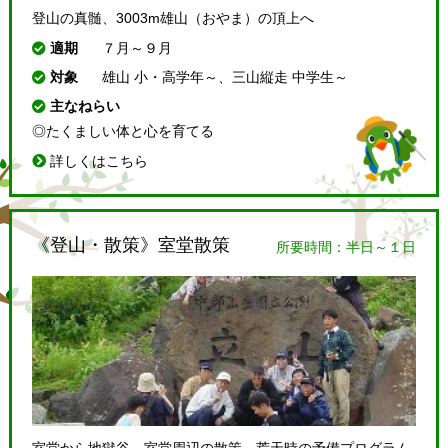
登山の真髄、3003m雄山（おやま）の頂上へ
適期
７月～９月
対象
雄山 小・高学年～、三山縦走 中学生～
主なねらい
◎たくましい体と心を育てる
詳しくはこちら
《登山・散策》室堂散策
所要時間：半日～１日