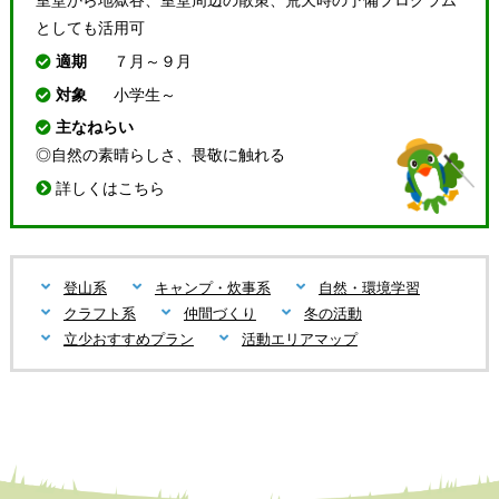
室堂から地獄谷、室堂周辺の散策、荒天時の予備プログラム
としても活用可
適期
７月～９月
対象
小学生～
主なねらい
◎自然の素晴らしさ、畏敬に触れる
詳しくはこちら
登山系
キャンプ・炊事系
自然・環境学習
クラフト系
仲間づくり
冬の活動
立少おすすめプラン
活動エリアマップ