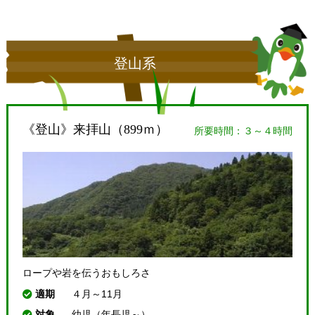
登山系
《登山》来拝山（899ｍ）
所要時間：３～４時間
ロープや岩を伝うおもしろさ
適期
４月～11月
対象
幼児（年長児～）