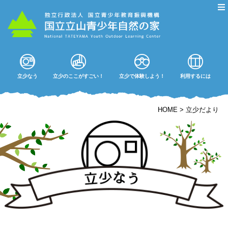
立少なう
立少のここがすごい！
立少で体験しよう！
利用するには
HOME
>
立少だより