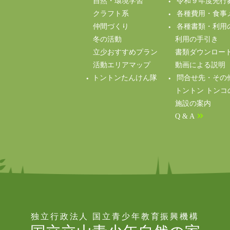
自然・環境学習
令和９年度先行
クラフト系
各種費用・食事
仲間づくり
各種書類・利用
冬の活動
利用の手引き
立少おすすめプラン
書類ダウンロー
活動エリアマップ
動画による説明（Y
トントンたんけん隊
問合せ先・その
トントン トンコ
施設の案内
Q & A
独立行政法人 国立青少年教育振興機構