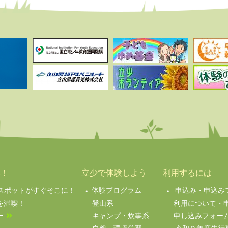
い！
立少で体験しよう
利用するには
絶景スポットがすぐそこに！
体験プログラム
申込み・申込み
を満喫！
登山系
利用について・
ー
キャンプ・炊事系
申し込みフォー