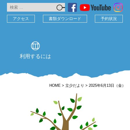
検
索:
アクセス
書類ダウンロード
予約状況
利用するには
HOME
>
立少だより
>
2025年6月13日（金）