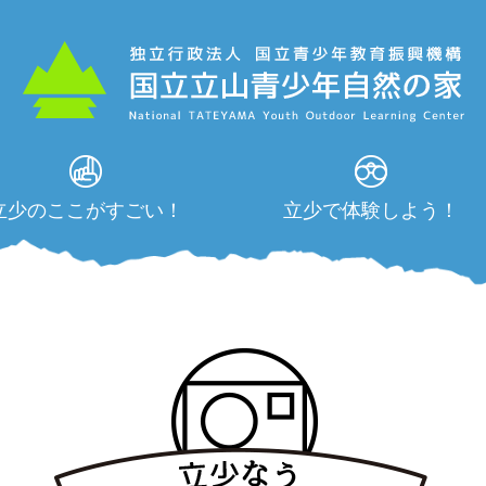
立少のここがすごい！
立少で体験しよう！