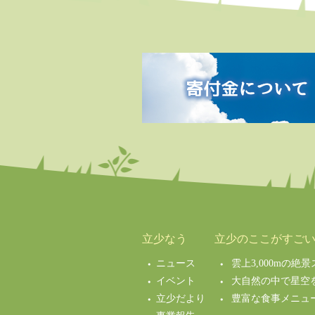
立少なう
立少のここがすご
ニュース
雲上3,000mの
イベント
大自然の中で星空
立少だより
豊富な食事メニュ