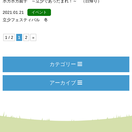
ポカポカ親子 ～立少であったまれ！～ （日帰り）
2021.01.21
イベント
立少フェスティバル 冬
1 / 2
1
2
»
カテゴリー
アーカイブ