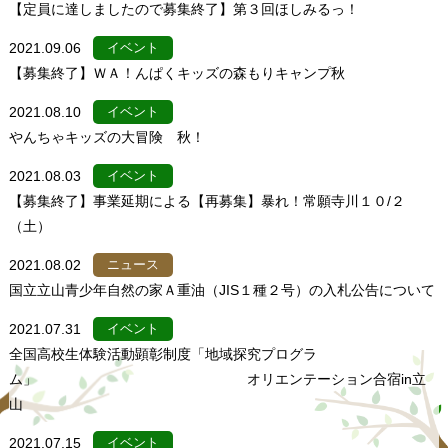
【定員に達しましたので募集終了】第３回ほしみるっ！
2021.09.06
イベント
【募集終了】ＷＡ！んぱくキッズの森もりキャンプ秋
2021.08.10
イベント
やんちゃキッズの大冒険 秋！
2021.08.03
イベント
【募集終了】事業延期による【再募集】暴れ！常願寺川１０/２
（土）
2021.08.02
ニュース
国立立山青少年自然の家Ａ重油（JIS１種２号）の入札公告について
2021.07.31
イベント
全国高校生体験活動顕彰制度「地域探究プログラ
ム」 オリエンテーション合宿in立
山
2021.07.15
イベント