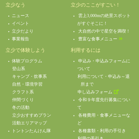
立少なう
立少のここがすごい！
ニュース
雲上3,000mの絶景スポット
イベント
がすぐそこに！
立少だより
大自然の中で星空を満喫！
事業報告
豊富な食事メニュー
立少で体験しよう
利用するには
体験プログラム
申込み・申込みフォームに
登山系
ついて
キャンプ・炊事系
利用について・申込み～退
自然・環境学習
所まで
クラフト系
申し込みフォーム
仲間づくり
令和９年度先行募集につい
冬の活動
て
立少おすすめプラン
各種費用・食事メニューな
活動エリアマップ
ど
トントンたんけん隊
各種書類・利用の手引き
利用の手引き