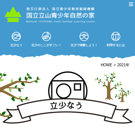
立少なう
立少のここがすごい！
立少で体験しよう！
利用するには
HOME
>
2021年