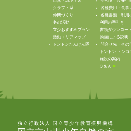
自然・環境学習
令和９年度先行
クラフト系
各種費用・食事
仲間づくり
各種書類・利用
冬の活動
利用の手引き
立少おすすめプラン
書類ダウンロー
活動エリアマップ
動画による説明（Y
トントンたんけん隊
問合せ先・その
トントン トンコ
施設の案内
Q & A
独立行政法人 国立青少年教育振興機構