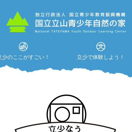
立少のここがすごい！
立少で体験しよう！