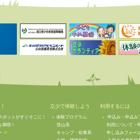
い！
立少で体験しよう
利用するには
絶景スポットがすぐそこに！
体験プログラム
申込み・申込み
を満喫！
登山系
利用について・
ー
キャンプ・炊事系
申し込みフォー