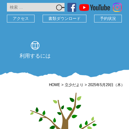
検
索:
アクセス
書類ダウンロード
予約状況
利用するには
HOME
>
立少だより
>
2025年5月29日（木）