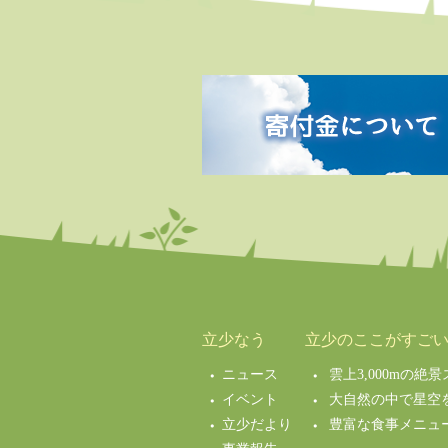
立少なう
立少のここがすご
ニュース
雲上3,000mの
イベント
大自然の中で星空
立少だより
豊富な食事メニュ