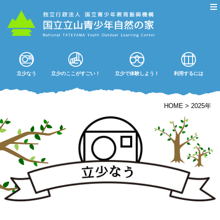
立少なう
立少のここがすごい！
立少で体験しよう！
利用するには
HOME
>
2025年