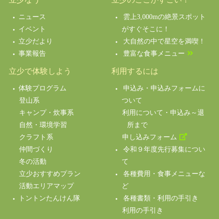
ニュース
雲上3,000mの絶景スポット
イベント
がすぐそこに！
立少だより
大自然の中で星空を満喫！
事業報告
豊富な食事メニュー
立少で体験しよう
利用するには
体験プログラム
申込み・申込みフォームに
登山系
ついて
キャンプ・炊事系
利用について・申込み～退
自然・環境学習
所まで
クラフト系
申し込みフォーム
仲間づくり
令和９年度先行募集につい
冬の活動
て
立少おすすめプラン
各種費用・食事メニューな
活動エリアマップ
ど
トントンたんけん隊
各種書類・利用の手引き
利用の手引き