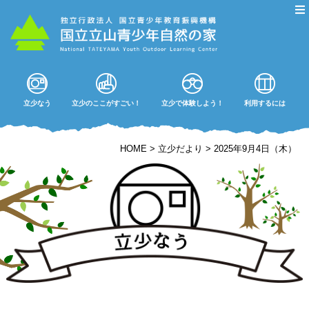
立少なう
立少のここがすごい！
立少で体験しよう！
利用するには
HOME
>
立少だより
>
2025年9月4日（木）