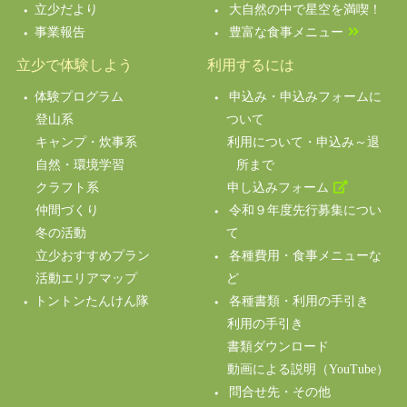
立少だより
大自然の中で星空を満喫！
事業報告
豊富な食事メニュー
立少で体験しよう
利用するには
体験プログラム
申込み・申込みフォームに
登山系
ついて
キャンプ・炊事系
利用について・申込み～退
自然・環境学習
所まで
クラフト系
申し込みフォーム
仲間づくり
令和９年度先行募集につい
冬の活動
て
立少おすすめプラン
各種費用・食事メニューな
活動エリアマップ
ど
トントンたんけん隊
各種書類・利用の手引き
利用の手引き
書類ダウンロード
動画による説明（YouTube）
問合せ先・その他