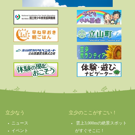
立少なう
立少のここがすごい！
ニュース
雲上3,000mの絶景スポット
イベント
がすぐそこに！