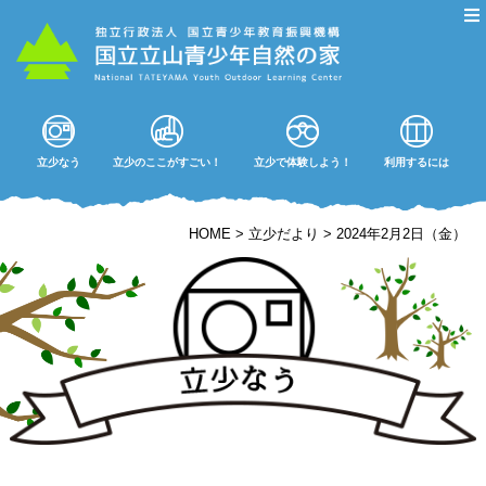
立少なう
立少のここがすごい！
立少で体験しよう！
利用するには
HOME
>
立少だより
>
2024年2月2日（金）