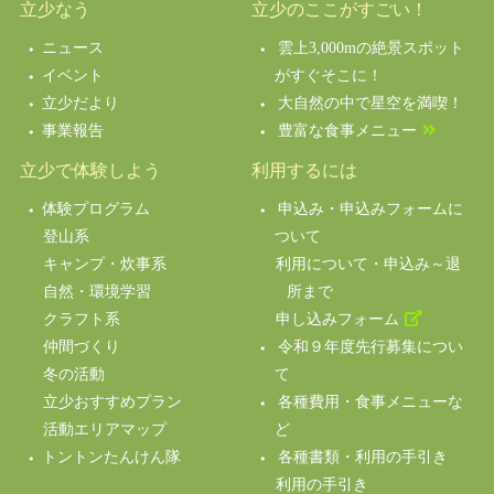
立少なう
立少のここがすごい！
ニュース
雲上3,000mの絶景スポット
イベント
がすぐそこに！
立少だより
大自然の中で星空を満喫！
事業報告
豊富な食事メニュー
立少で体験しよう
利用するには
体験プログラム
申込み・申込みフォームに
登山系
ついて
キャンプ・炊事系
利用について・申込み～退
自然・環境学習
所まで
クラフト系
申し込みフォーム
仲間づくり
令和９年度先行募集につい
冬の活動
て
立少おすすめプラン
各種費用・食事メニューな
活動エリアマップ
ど
トントンたんけん隊
各種書類・利用の手引き
利用の手引き