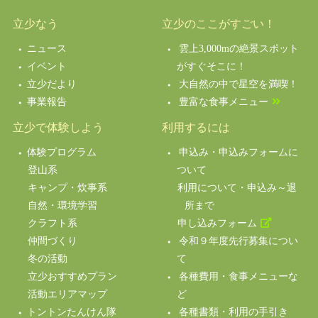
立少なう
立少のここがすごい！
ニュース
雲上3,000mの絶景スポット
イベント
がすぐそこに！
立少だより
大自然の中で星空を満喫！
事業報告
豊富な食事メニュー
立少で体験しよう
利用するには
体験プログラム
申込み・申込みフォームに
登山系
ついて
キャンプ・炊事系
利用について・申込み～退
自然・環境学習
所まで
クラフト系
申し込みフォーム
仲間づくり
令和９年度先行募集につい
冬の活動
て
立少おすすめプラン
各種費用・食事メニューな
活動エリアマップ
ど
トントンたんけん隊
各種書類・利用の手引き