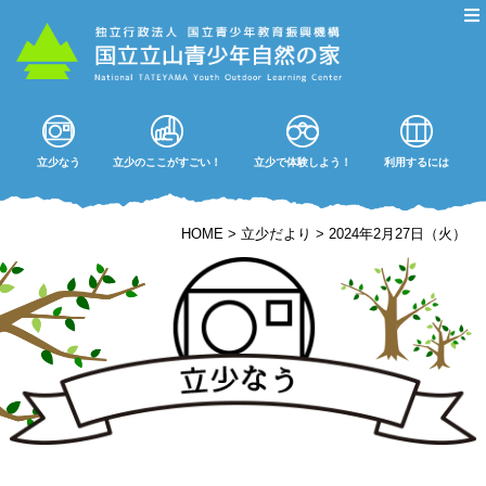
立少なう
立少のここがすごい！
立少で体験しよう！
利用するには
HOME
>
立少だより
>
2024年2月27日（火）