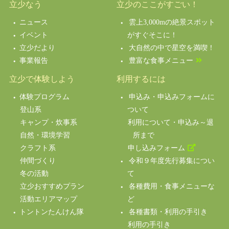
立少なう
立少のここがすごい！
ニュース
雲上3,000mの絶景スポット
イベント
がすぐそこに！
立少だより
大自然の中で星空を満喫！
事業報告
豊富な食事メニュー
立少で体験しよう
利用するには
体験プログラム
申込み・申込みフォームに
登山系
ついて
キャンプ・炊事系
利用について・申込み～退
自然・環境学習
所まで
クラフト系
申し込みフォーム
仲間づくり
令和９年度先行募集につい
冬の活動
て
立少おすすめプラン
各種費用・食事メニューな
活動エリアマップ
ど
トントンたんけん隊
各種書類・利用の手引き
利用の手引き