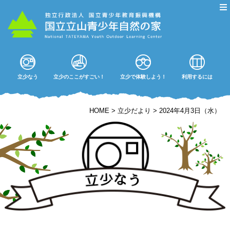
立少なう
立少のここがすごい！
立少で体験しよう！
利用するには
HOME
>
立少だより
>
2024年4月3日（水）