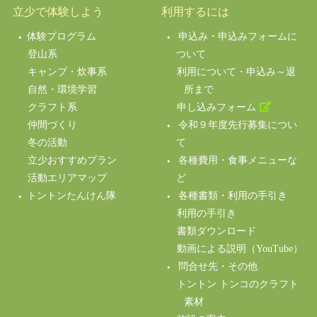
立少で体験しよう
利用するには
体験プログラム
申込み・申込みフォームに
登山系
ついて
キャンプ・炊事系
利用について・申込み～退
自然・環境学習
所まで
クラフト系
申し込みフォーム
仲間づくり
令和９年度先行募集につい
冬の活動
て
立少おすすめプラン
各種費用・食事メニューな
活動エリアマップ
ど
トントンたんけん隊
各種書類・利用の手引き
利用の手引き
書類ダウンロード
動画による説明（YouTube）
問合せ先・その他
トントン トンコのクラフト
素材