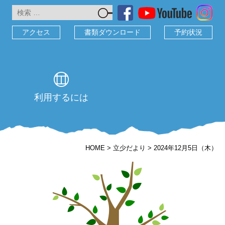
検
索:
アクセス
書類ダウンロード
予約状況
利用するには
HOME
>
立少だより
>
2024年12月5日（木）