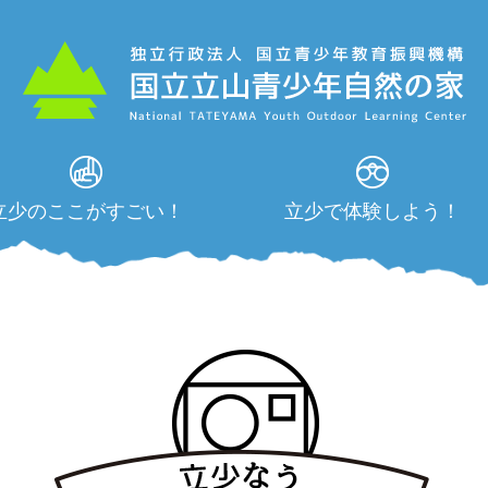
立少のここがすごい！
立少で体験しよう！