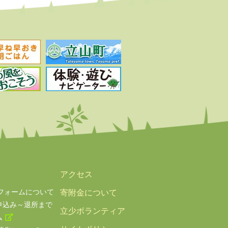
アクセス
フォームについて
寄附金について
申込み～退所まで
立少ボランティア
ム