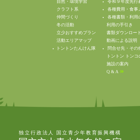
自然・環境学習
令和９年度先行
クラフト系
各種費用・食事
仲間づくり
各種書類・利用
冬の活動
利用の手引き
立少おすすめプラン
書類ダウンロー
活動エリアマップ
動画による説明（Y
トントンたんけん隊
問合せ先・その
トントン トンコ
施設の案内
Q & A
独立行政法人 国立青少年教育振興機構