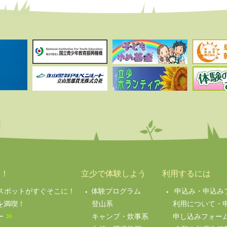
い！
立少で体験しよう
利用するには
絶景スポットがすぐそこに！
体験プログラム
申込み・申込み
を満喫！
登山系
利用について・
ー
キャンプ・炊事系
申し込みフォー