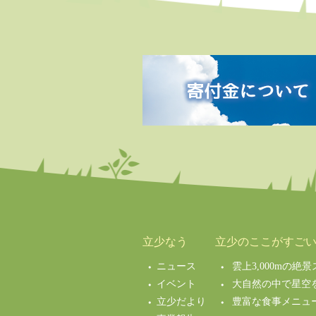
立少なう
立少のここがすご
ニュース
雲上3,000mの
イベント
大自然の中で星空
立少だより
豊富な食事メニュ