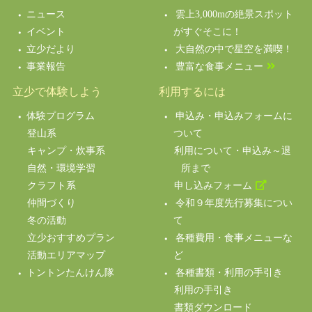
ニュース
雲上3,000mの絶景スポット
イベント
がすぐそこに！
立少だより
大自然の中で星空を満喫！
事業報告
豊富な食事メニュー
立少で体験しよう
利用するには
体験プログラム
申込み・申込みフォームに
登山系
ついて
キャンプ・炊事系
利用について・申込み～退
自然・環境学習
所まで
クラフト系
申し込みフォーム
仲間づくり
令和９年度先行募集につい
冬の活動
て
立少おすすめプラン
各種費用・食事メニューな
活動エリアマップ
ど
トントンたんけん隊
各種書類・利用の手引き
利用の手引き
書類ダウンロード