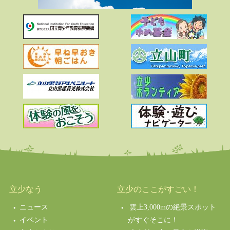
立少なう
立少のここがすごい！
ニュース
雲上3,000mの絶景スポット
イベント
がすぐそこに！