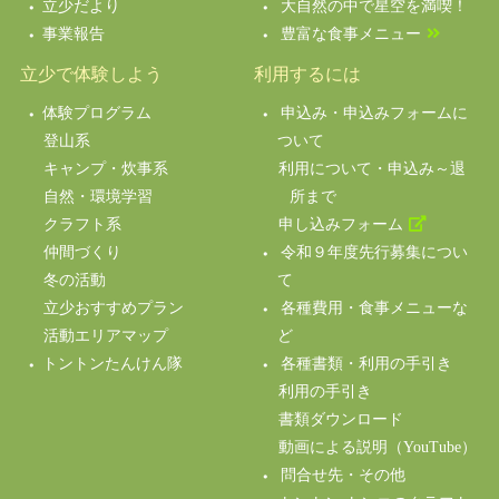
立少だより
大自然の中で星空を満喫！
事業報告
豊富な食事メニュー
立少で体験しよう
利用するには
体験プログラム
申込み・申込みフォームに
登山系
ついて
キャンプ・炊事系
利用について・申込み～退
自然・環境学習
所まで
クラフト系
申し込みフォーム
仲間づくり
令和９年度先行募集につい
冬の活動
て
立少おすすめプラン
各種費用・食事メニューな
活動エリアマップ
ど
トントンたんけん隊
各種書類・利用の手引き
利用の手引き
書類ダウンロード
動画による説明（YouTube）
問合せ先・その他