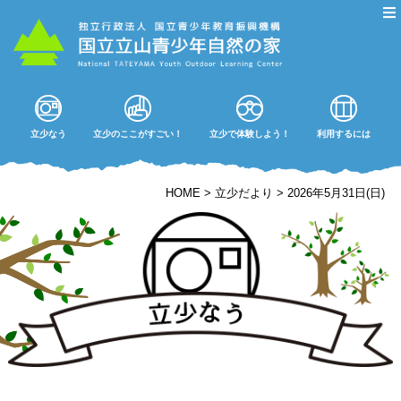
立少なう
立少のここがすごい！
立少で体験しよう！
利用するには
HOME
>
立少だより
>
2026年5月31日(日)