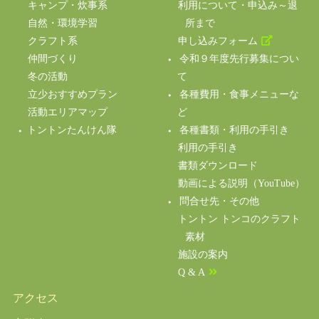
キャンプ・炊事系
利用について・申込み～退
自然・環境学習
所まで
クラフト系
申し込みフォーム
仲間づくり
令和９年度先行募集につい
冬の活動
て
立少おすすめプラン
各種費用・食事メニューな
活動エリアマップ
ど
トントンたんけん隊
各種書類・利用の手引き
利用の手引き
書類ダウンロード
動画による説明（YouTube）
問合せ先・その他
トントン トンコのクラフト
素材
施設の案内
Q & A
アクセス