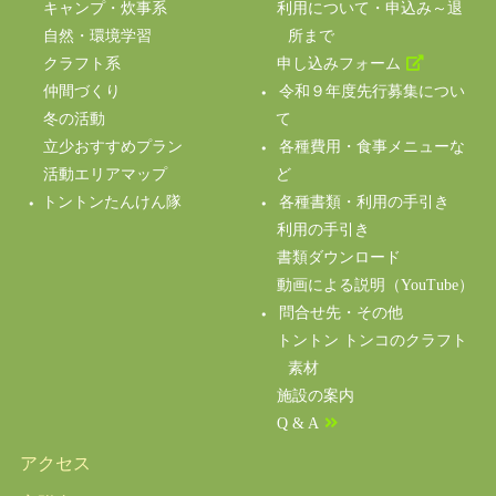
キャンプ・炊事系
利用について・申込み～退
自然・環境学習
所まで
クラフト系
申し込みフォーム
仲間づくり
令和９年度先行募集につい
冬の活動
て
立少おすすめプラン
各種費用・食事メニューな
活動エリアマップ
ど
トントンたんけん隊
各種書類・利用の手引き
利用の手引き
書類ダウンロード
動画による説明（YouTube）
問合せ先・その他
トントン トンコのクラフト
素材
施設の案内
Q & A
アクセス