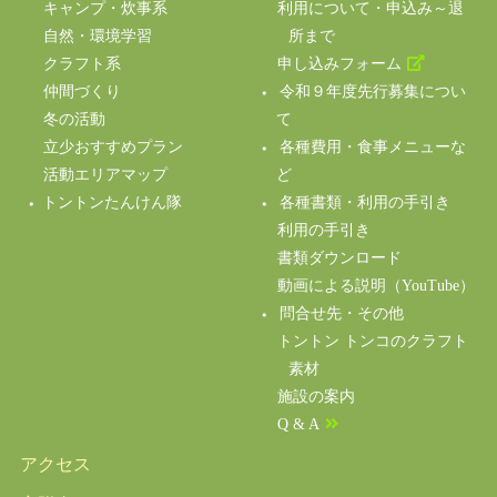
キャンプ・炊事系
利用について・申込み～退
自然・環境学習
所まで
クラフト系
申し込みフォーム
仲間づくり
令和９年度先行募集につい
冬の活動
て
立少おすすめプラン
各種費用・食事メニューな
活動エリアマップ
ど
トントンたんけん隊
各種書類・利用の手引き
利用の手引き
書類ダウンロード
動画による説明（YouTube）
問合せ先・その他
トントン トンコのクラフト
素材
施設の案内
Q & A
アクセス