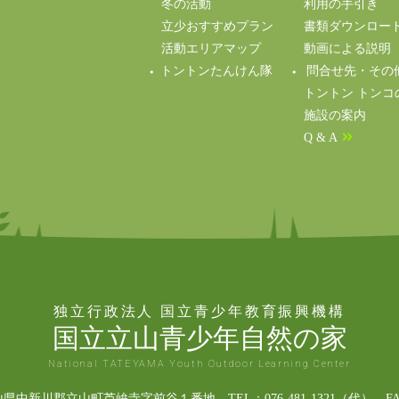
冬の活動
利用の手引き
立少おすすめプラン
書類ダウンロー
活動エリアマップ
動画による説明（Y
トントンたんけん隊
問合せ先・その
トントン トンコ
施設の案内
Q & A
独立行政法人 国立青少年教育振興機構
国立立山青少年自然の家
National TATEYAMA Youth Outdoor Learning Center
富山県中新川郡立山町芦峅寺字前谷１番地 TEL：076-481-1321（代） FAX：0