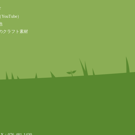
ド
ouTube）
他
のクラフト素材
76-481-1430