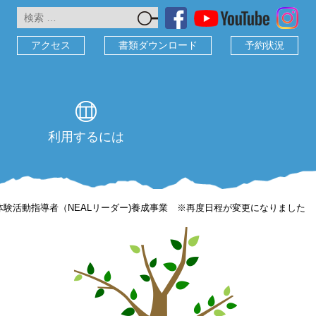
検
索:
アクセス
書類ダウンロード
予約状況
利用するには
験活動指導者（NEALリーダー)養成事業 ※再度日程が変更になりました