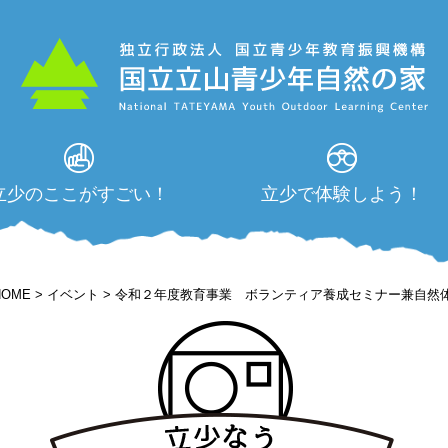
立少のここがすごい！
立少で体験しよう！
HOME
>
イベント
>
令和２年度教育事業 ボランティア養成セミナー兼自然体