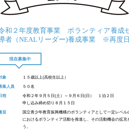
令和２年度教育事業 ボランティア養成
導者（NEALリーダー)養成事業 ※再
現在募集中
対象
１５歳以上(高校生以上）
募集人員
５０名
日程
令和２年９月５日(土）～９月６日(日） １泊２日
申し込み締め切り８月１５日
趣旨
国立青少年教育振興機構のボランティアとして一定レベル
におけるボランティア活動を推進し、その活動機会の拡充
う。