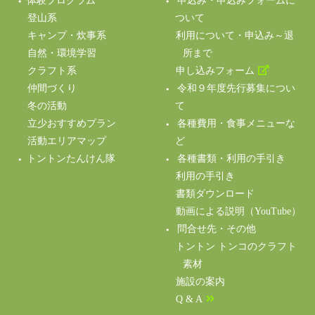
体験プログラム
申込み・申込みフォームに
登山系
ついて
キャンプ・炊事系
利用について・申込み～退
自然・環境学習
所まで
クラフト系
申し込みフォーム
仲間づくり
令和９年度先行募集につい
冬の活動
て
立少おすすめプラン
各種費用・食事メニューな
活動エリアマップ
ど
トントンたんけん隊
各種書類・利用の手引き
利用の手引き
書類ダウンロード
動画による説明（YouTube）
問合せ先・その他
トントン トンコのクラフト
素材
施設の案内
Q & A