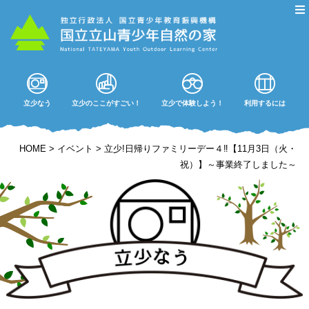
立少なう
立少のここがすごい！
立少で体験しよう！
利用するには
HOME
>
イベント
>
立少!日帰りファミリーデー４‼【11月3日（火・
祝）】～事業終了しました～