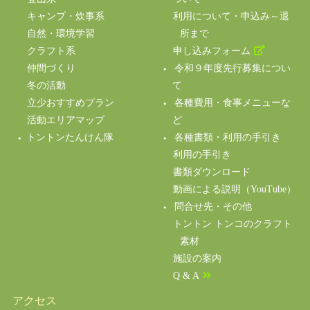
キャンプ・炊事系
利用について・申込み～退
自然・環境学習
所まで
クラフト系
申し込みフォーム
仲間づくり
令和９年度先行募集につい
冬の活動
て
立少おすすめプラン
各種費用・食事メニューな
活動エリアマップ
ど
トントンたんけん隊
各種書類・利用の手引き
利用の手引き
書類ダウンロード
動画による説明（YouTube）
問合せ先・その他
トントン トンコのクラフト
素材
施設の案内
Q & A
アクセス