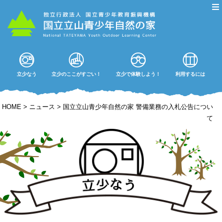
立少なう
立少のここがすごい！
立少で体験しよう！
利用するには
HOME
>
ニュース
>
国立立山青少年自然の家 警備業務の入札公告につい
て