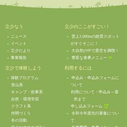
立少なう
立少のここがすごい！
ニュース
雲上3,000mの絶景スポット
イベント
がすぐそこに！
立少だより
大自然の中で星空を満喫！
事業報告
豊富な食事メニュー
立少で体験しよう
利用するには
体験プログラム
申込み・申込みフォームに
登山系
ついて
キャンプ・炊事系
利用について・申込み～退
自然・環境学習
所まで
クラフト系
申し込みフォーム
仲間づくり
令和９年度先行募集につい
冬の活動
て