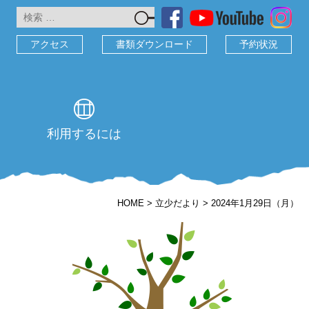
検
索:
アクセス
書類ダウンロード
予約状況
利用するには
HOME
>
立少だより
>
2024年1月29日（月）