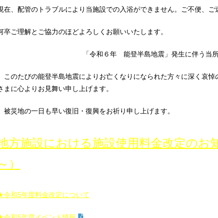
現在、配管のトラブルにより当施設での入浴ができません。ご不便、ご
何卒ご理解とご協力のほどよろしくお願いいたします。
「令和６年 能登半島地震」発生に伴う当
このたびの能登半島地震によりお亡くなりになられた方々に深く哀悼
さまに心よりお見舞い申し上げます。
被災地の一日も早い復旧・復興をお祈り申し上げます。
地方施設における施設使用料金改定のお知
～）
★令和5年度料金改定について
★令和5年度イベント情報