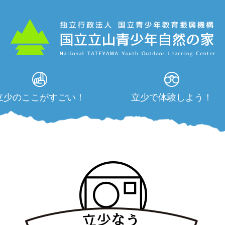
立少のここがすごい！
立少で体験しよう！