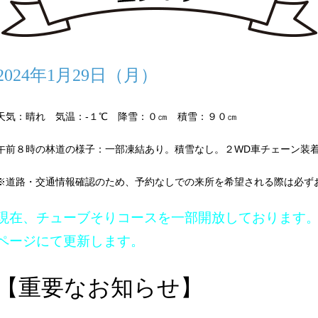
2024年1月29日（月）
天気：晴れ 気温：-１℃ 降雪：０㎝ 積雪：９０㎝
午前８時の林道の様子：一部凍結あり。積雪なし。２WD車チェーン装
※道路・交通情報確認のため、予約なしでの来所を希望される際は必ず
現在、チューブそりコースを一部開放しております
ページにて更新します。
【重要なお知らせ】