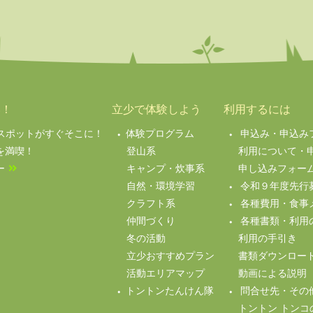
い！
立少で体験しよう
利用するには
絶景スポットがすぐそこに！
体験プログラム
申込み・申込み
を満喫！
登山系
利用について・
ー
キャンプ・炊事系
申し込みフォー
自然・環境学習
令和９年度先行
クラフト系
各種費用・食事
仲間づくり
各種書類・利用
冬の活動
利用の手引き
立少おすすめプラン
書類ダウンロー
活動エリアマップ
動画による説明（Y
トントンたんけん隊
問合せ先・その
トントン トンコ