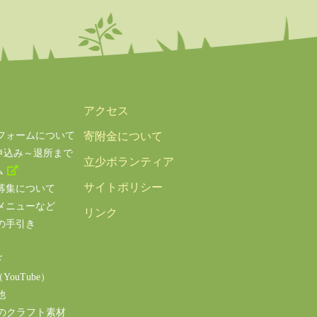
アクセス
フォームについて
寄附金について
申込み～退所まで
立少ボランティア
ム
サイトポリシー
募集について
メニューなど
リンク
の手引き
ド
ouTube）
他
のクラフト素材