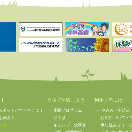
い！
立少で体験しよう
利用するには
絶景スポットがすぐそこに！
体験プログラム
申込み・申込み
を満喫！
登山系
利用について・
ー
キャンプ・炊事系
申し込みフォー