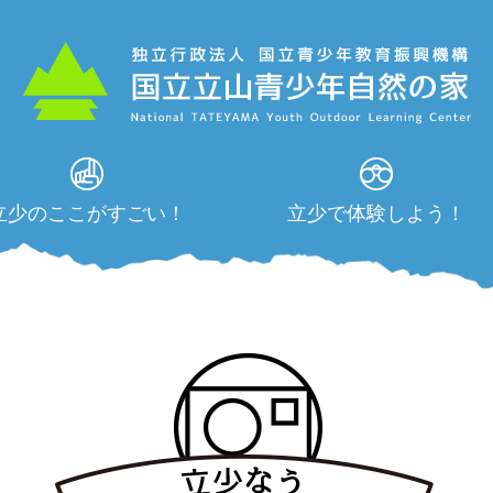
立少のここがすごい！
立少で体験しよう！