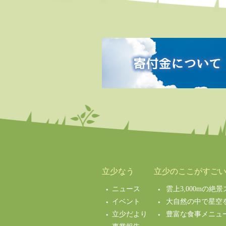
立少なう
立少のここがすご
ニュース
雲上3,000mの
イベント
大自然の中で星空
立少だより
豊富な食事メニュ