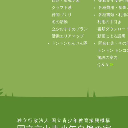
自然・環境学習
令和９年度先行
クラフト系
各種費用・食事
仲間づくり
各種書類・利用
冬の活動
利用の手引き
立少おすすめプラン
書類ダウンロー
活動エリアマップ
動画による説明（Y
トントンたんけん隊
問合せ先・その
トントン トンコ
施設の案内
Q & A
独立行政法人 国立青少年教育振興機構