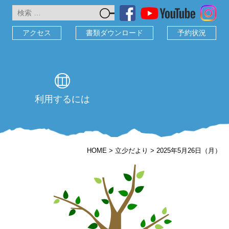
検
索:
アクセス
書類ダウンロード
予約状況
利用するには
HOME
>
立少だより
>
2025年5月26日（月）