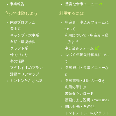
事業報告
豊富な食事メニュー
立少で体験しよう
利用するには
体験プログラム
申込み・申込みフォームに
登山系
ついて
キャンプ・炊事系
利用について・申込み～退
自然・環境学習
所まで
クラフト系
申し込みフォーム
仲間づくり
令和９年度先行募集につい
冬の活動
て
立少おすすめプラン
各種費用・食事メニューな
活動エリアマップ
ど
トントンたんけん隊
各種書類・利用の手引き
利用の手引き
書類ダウンロード
動画による説明（YouTube）
問合せ先・その他
トントン トンコのクラフト