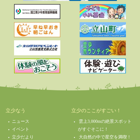
立少なう
立少のここがすごい！
ニュース
雲上3,000mの絶景スポット
イベント
がすぐそこに！
立少だより
大自然の中で星空を満喫！