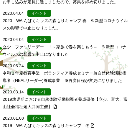
お申し込みが定員に達しましたので、募集を締め切りました。
2020.04.04
イベント
2020 WA!んぱくキッズの森もりキャンプ 春 ※新型コロナウイル
スの影響で中止になりました。
2020.04.04
イベント
立少！ファミリーデー！！～家族で春を楽しもう～ ※新型コロナ
ウイルスの影響で中止になりました
2020.03.24
イベント
令和２年度教育事業 ボランティア養成セミナー兼自然体験活動指
導者（NEALリーダー)養成事業 ※再度日程が変更になりました
2020.03.14
イベント
2019幼児期における自然体験活動指導者養成研修【立少、富大、富
山社会福祉短大共同主催】
2020.01.08
イベント
2019 WA!んぱくキッズの森もりキャンプ 冬