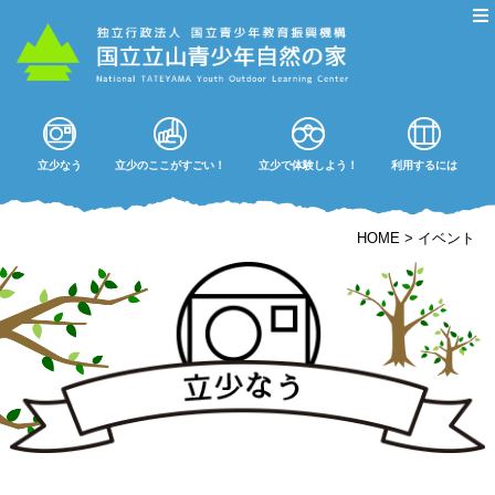
立少なう
立少のここがすごい！
立少で体験しよう！
利用するには
HOME
>
イベント