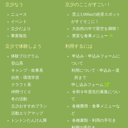
立少なう
立少のここがすごい！
ニュース
雲上3,000mの絶景スポット
イベント
がすぐそこに！
立少だより
大自然の中で星空を満喫！
事業報告
豊富な食事メニュー
立少で体験しよう
利用するには
体験プログラム
申込み・申込みフォームに
登山系
ついて
キャンプ・炊事系
利用について・申込み～退
自然・環境学習
所まで
クラフト系
申し込みフォーム
仲間づくり
令和９年度先行募集につい
冬の活動
て
立少おすすめプラン
各種費用・食事メニューな
活動エリアマップ
ど
トントンたんけん隊
各種書類・利用の手引き
利用の手引き