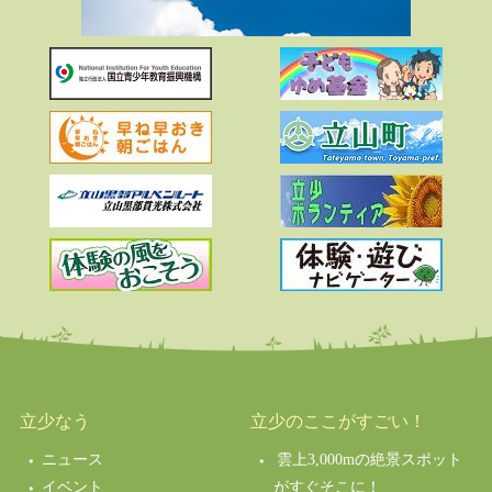
立少なう
立少のここがすごい！
ニュース
雲上3,000mの絶景スポット
イベント
がすぐそこに！