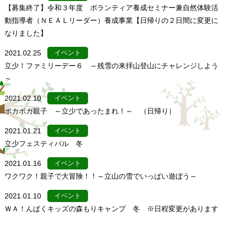
【募集終了】令和３年度 ボランティア養成セミナー兼自然体験活
動指導者（ＮＥＡＬリーダー）養成事業【日帰りの２日間に変更に
なりました】
2021.02.25
イベント
立少！ファミリーデー６ ～残雪の来拝山登山にチャレンジしよう
～
2021.02.10
イベント
ポカポカ親子 ～立少であったまれ！～ （日帰り）
2021.01.21
イベント
立少フェスティバル 冬
2021.01.16
イベント
ワクワク！親子で大冒険！！～立山の雪でいっぱい遊ぼう～
2021.01.10
イベント
ＷＡ！んぱくキッズの森もりキャンプ 冬 ※日程変更があります