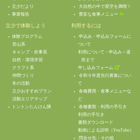
立少だより
大自然の中で星空を満喫！
事業報告
豊富な食事メニュー
立少で体験しよう
利用するには
体験プログラム
申込み・申込みフォームに
登山系
ついて
キャンプ・炊事系
利用について・申込み～退
自然・環境学習
所まで
クラフト系
申し込みフォーム
仲間づくり
令和９年度先行募集につい
冬の活動
て
立少おすすめプラン
各種費用・食事メニューな
活動エリアマップ
ど
トントンたんけん隊
各種書類・利用の手引き
利用の手引き
書類ダウンロード
動画による説明（YouTube）
問合せ先・その他