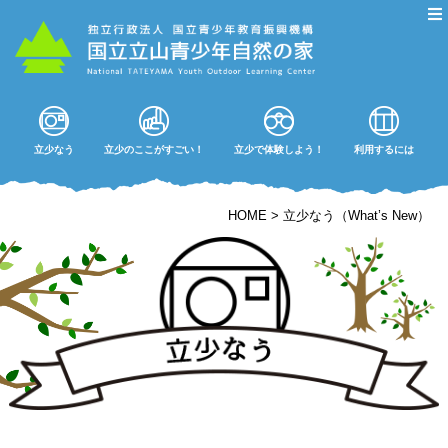
立少なう
立少のここがすごい！
立少で体験しよう！
利用するには
HOME
>
立少なう（What’s New）