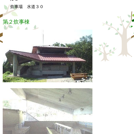
炊事場 水道３０
第２炊事棟