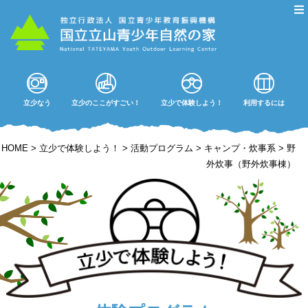
立少なう
立少のここがすごい！
立少で体験しよう！
利用するには
HOME
>
立少で体験しよう！
>
活動プログラム
>
キャンプ・炊事系
>
野
外炊事（野外炊事棟）