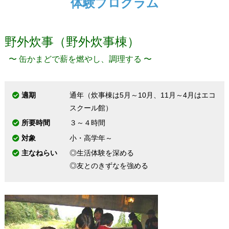
体験プログラム
野外炊事（野外炊事棟）
〜 缶かまどで薪を燃やし、調理する 〜
適期
通年（炊事棟は5月～10月、11月～4月はエコ
スクール館）
所要時間
３～４時間
対象
小・高学年～
主なねらい
◎生活体験を深める
◎友とのきずなを強める