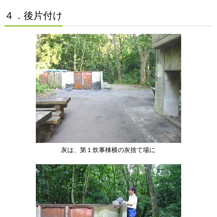
４．後片付け
灰は、第１炊事棟横の灰捨て場に