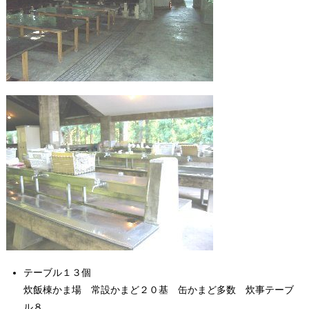
テーブル１３個
炊飯棟かま場 常設かまど２０基 缶かまど多数 炊事テーブ
ル８