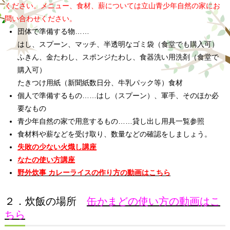
ください。メニュー、食材、薪については立山青少年自然の家にお
問い合わせください。
団体で準備する物……
はし、スプーン、マッチ、半透明なゴミ袋（食堂でも購入可）
ふきん、金たわし、スポンジたわし、食器洗い用洗剤（食堂で
購入可）
たきつけ用紙（新聞紙数日分、牛乳パック等）食材
個人で準備するもの……はし（スプーン）、軍手、そのほか必
要なもの
青少年自然の家で用意するもの……貸し出し用具一覧参照
食材料や薪などを受け取り、数量などの確認をしましょう。
失敗の少ない火熾し講座
なたの使い方講座
野外炊事 カレーライスの作り方の動画はこちら
２．炊飯の場所
缶かまどの使い方の動画はこ
ちら